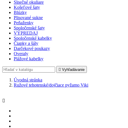
Slnečné okuliare
Košeľové šaty
Blúzky
Plisované sukne
Peňaženky
Spoločenské šaty
VÝPREDAJ
Spoločenské kabelky
Čiapky a šály
Darčekové poukazy
Overaly
Plážové kabelky

Vyhľadávanie
Úvodná stránka
Ružové tehotenské/dojčiace pyžamo Viki
