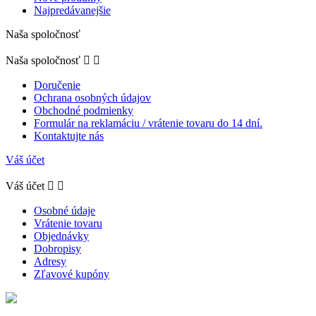
Najpredávanejšie
Naša spoločnosť
Naša spoločnosť


Doručenie
Ochrana osobných údajov
Obchodné podmienky
Formulár na reklamáciu / vrátenie tovaru do 14 dní.
Kontaktujte nás
Váš účet
Váš účet


Osobné údaje
Vrátenie tovaru
Objednávky
Dobropisy
Adresy
Zľavové kupóny