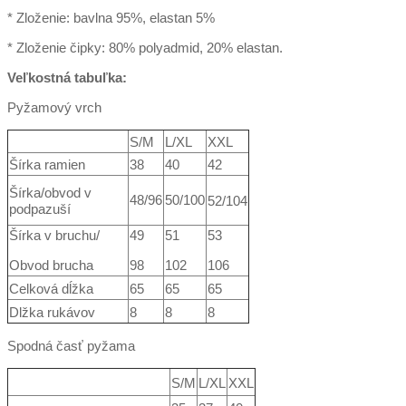
* Zloženie: bavlna 95%, elastan 5%
* Zloženie čipky: 80% polyadmid, 20% elastan.
Veľkostná tabuľka:
Pyžamový vrch
S/M
L/XL
XXL
Šírka ramien
38
40
42
Šírka/obvod v
48/96
50/100
52/104
podpazuší
Šírka v bruchu/
49
51
53
Obvod brucha
98
102
106
Celková dĺžka
65
65
65
Dlžka rukávov
8
8
8
Spodná časť pyžama
S/M
L/XL
XXL