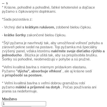
--
s
* Krásne, pohodlné a pohodlné, ľahké tehotenské a dojčiace
pyžamo s čipkovanými doplnkami.
*Sada pozostáva z:
- Vrchný diel
s krátkym rukávom,
zdobené bielou čipkou.
-
krátke šortky
zakončené bielou čipkou.
*Štýl pyžama je navrhnutý tak, aby umožňoval voľnosť pohybu a
zároveň pekne sedel na postave. Top pyžamka má špeciálny
zvýšený panel, vďaka ktorému
nakŕmite svoje dieťatko rýchlo a
jednoducho
. Blúzka je ušitá tak, aby sa prispôsobila brušku.
Šortky sú pohodlné, neobmedzujú v pohybe a sú pružné.
*Veľmi kvalitná bavlna s miernym prídavkom elastanu.
Pyžamo
"dýcha", absorbuje vlhkosť
, ale aj krásne sedí
a
prispôsobí sa postave.
* Veľmi kvalitná bavlna s veľmi dobrou gramážou robí
pyžamo
mäkké a príjemné na dotyk
. Počas používania ani
prania sa nedeformuje.
Množstvo