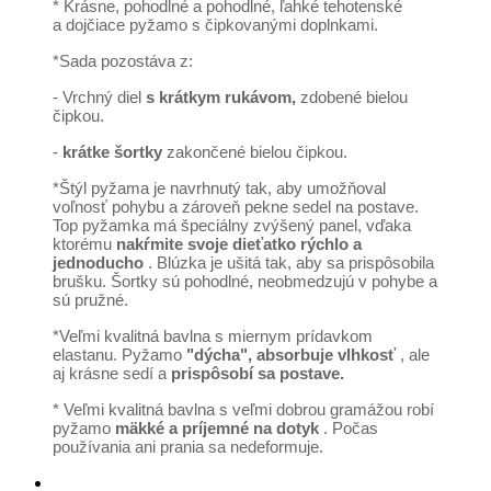
* Krásne, pohodlné a pohodlné, ľahké tehotenské
a dojčiace pyžamo s čipkovanými doplnkami.
*Sada pozostáva z:
- Vrchný diel
s krátkym rukávom,
zdobené bielou
čipkou.
-
krátke šortky
zakončené bielou čipkou.
*Štýl pyžama je navrhnutý tak, aby umožňoval
voľnosť pohybu a zároveň pekne sedel na postave.
Top pyžamka má špeciálny zvýšený panel, vďaka
ktorému
nakŕmite svoje dieťatko rýchlo a
jednoducho
. Blúzka je ušitá tak, aby sa prispôsobila
brušku. Šortky sú pohodlné, neobmedzujú v pohybe a
sú pružné.
*Veľmi kvalitná bavlna s miernym prídavkom
elastanu. Pyžamo
"dýcha", absorbuje vlhkosť
, ale
aj krásne sedí a
prispôsobí sa postave.
* Veľmi kvalitná bavlna s veľmi dobrou gramážou robí
pyžamo
mäkké a príjemné na dotyk
. Počas
používania ani prania sa nedeformuje.