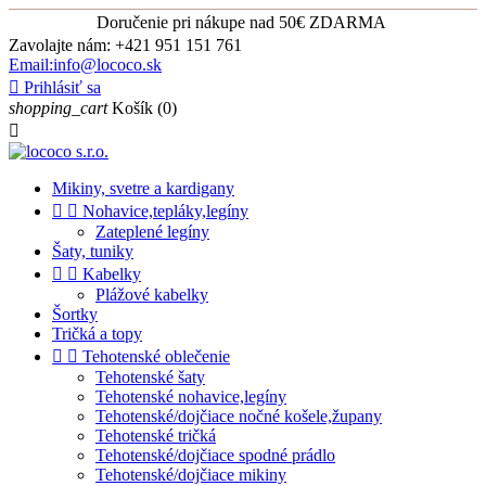
Doručenie pri nákupe nad 50€ ZDARMA
Zavolajte nám:
+421 951 151 761
Email:info@lococo.sk

Prihlásiť sa
shopping_cart
Košík
(0)

Mikiny, svetre a kardigany


Nohavice,tepláky,legíny
Zateplené legíny
Šaty, tuniky


Kabelky
Plážové kabelky
Šortky
Tričká a topy


Tehotenské oblečenie
Tehotenské šaty
Tehotenské nohavice,legíny
Tehotenské/dojčiace nočné košele,župany
Tehotenské tričká
Tehotenské/dojčiace spodné prádlo
Tehotenské/dojčiace mikiny