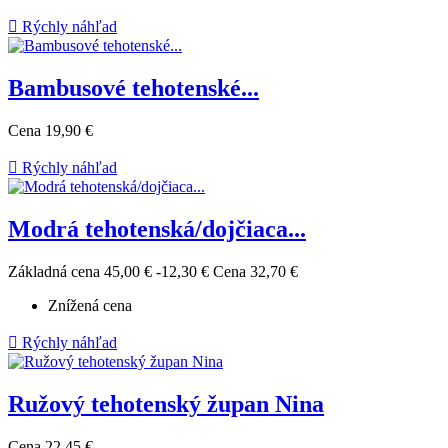

Rýchly náhľad
Bambusové tehotenské...
Cena
19,90 €

Rýchly náhľad
Modrá tehotenská/dojčiaca...
Základná cena
45,00 €
-12,30 €
Cena
32,70 €
Znížená cena

Rýchly náhľad
Ružový tehotenský župan Nina
Cena
22,45 €