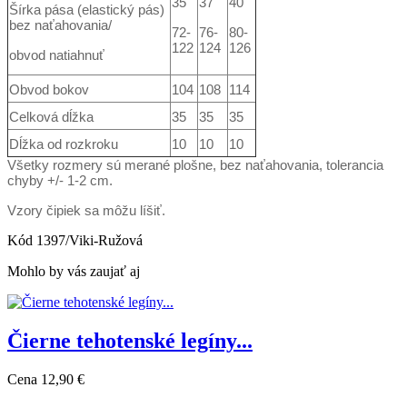
35
37
40
Šírka pása (elastický pás)
bez naťahovania/
72-
76-
80-
122
124
126
obvod natiahnuť
Obvod bokov
104
108
114
Celková dĺžka
35
35
35
Dĺžka od rozkroku
10
10
10
Všetky rozmery sú merané plošne, bez naťahovania, tolerancia
chyby +/- 1-2 cm.
Vzory čipiek sa môžu líšiť.
Kód
1397/Viki-Ružová
Mohlo by vás zaujať aj
Čierne tehotenské legíny...
Cena
12,90 €