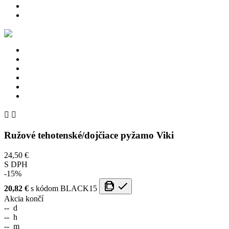


Ružové tehotenské/dojčiace pyžamo Viki
24,50 €
S DPH
-15%
20,82 €
s kódom
BLACK15
Akcia končí
--
d
--
h
--
m