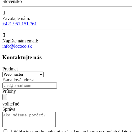
Slovensko

Zavolajte nám:
+421 951 151 761

Napište nám email:
info@lococo.sk
Kontaktujte nás
Predmet
E-mailová adresa
Prílohy
voliteľné
Správa

Súhlasím s podmienkami a zásadami ochrany osobných údajov.