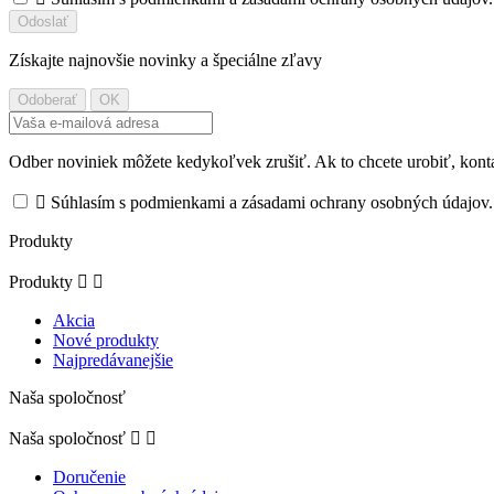
Získajte najnovšie novinky a špeciálne zľavy
Odber noviniek môžete kedykoľvek zrušiť. Ak to chcete urobiť, konta

Súhlasím s podmienkami a zásadami ochrany osobných údajov.
Produkty
Produkty


Akcia
Nové produkty
Najpredávanejšie
Naša spoločnosť
Naša spoločnosť


Doručenie