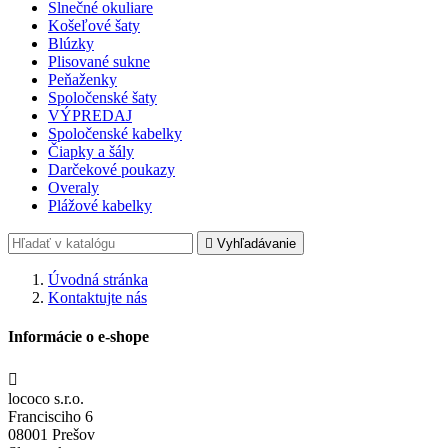
Slnečné okuliare
Košeľové šaty
Blúzky
Plisované sukne
Peňaženky
Spoločenské šaty
VÝPREDAJ
Spoločenské kabelky
Čiapky a šály
Darčekové poukazy
Overaly
Plážové kabelky

Vyhľadávanie
Úvodná stránka
Kontaktujte nás
Informácie o e-shope

lococo s.r.o.
Francisciho 6
08001 Prešov