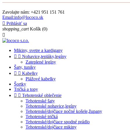
Zavolajte nám:
+421 951 151 761
Email:info@lococo.sk

Prihlásiť sa
shopping_cart
Košík
(0)

Mikiny, svetre a kardigany


Nohavice,tepláky,legíny
Zateplené legíny
Šaty, tuniky


Kabelky
Plážové kabelky
Šortky
Tričká a topy


Tehotenské oblečenie
Tehotenské šaty
Tehotenské nohavice,legíny
Tehotenské/dojčiace nočné košele,župany
Tehotenské tričká
Tehotenské/dojčiace spodné prádlo
Tehotenské/dojčiace mikiny