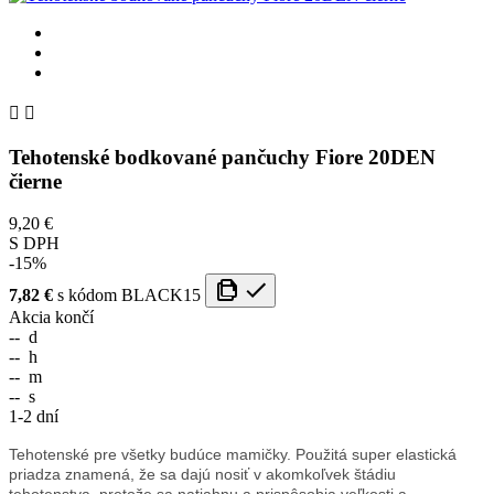


Tehotenské bodkované pančuchy Fiore 20DEN
čierne
9,20 €
S DPH
-15%
7,82 €
s kódom
BLACK15
Akcia končí
--
d
--
h
--
m
--
s
1-2 dní
Tehotenské pre všetky budúce mamičky.
Použitá super elastická
priadza znamená, že sa dajú nosiť v akomkoľvek štádiu