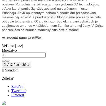
tehotenstva, pretože sa natiahnu a prispôsobia veľkosti a
postave.
Pohodlná netlačiaca gumka vyrobená 3D technológiou,
vďaka ktorej pančušky vždy zostanú na správnom mieste.
Prinášajú
úľavu opuchnutým nohám a chodidlám pri zachovaní
maximálnej ľahkosti a priedušnosti. Odporúčame
pre ženy na celé
obdobie tehotenstva.
Očarujúci vzor bodiek na pančucháčoch je
zaujímavou zmenou v každodennom šatníku tehotnej ženy. V týchto
pančuškách sa budúce mamičky cítia sexi a módne.
Veľkostná tabuľka nižšie.
Veľkosť
Množstvo

Vložiť do košíka

Skladom
Zdieľať
Zdieľať
Tweetnuť
Pinterest