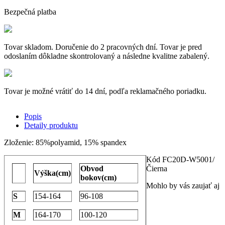
Bezpečná platba
Tovar skladom. Doručenie do 2 pracovných dní. Tovar je pred
odoslaním dôkladne skontrolovaný a následne kvalitne zabalený.
Tovar je možné vrátiť do 14 dní, podľa reklamačného poriadku.
Popis
Detaily produktu
Zloženie: 85%polyamid, 15% spandex
Kód
FC20D-W5001/
Obvod
Čierna
Výška(cm)
bokov(cm)
Mohlo by vás zaujať aj
S
154-164
96-108
M
164-170
100-120