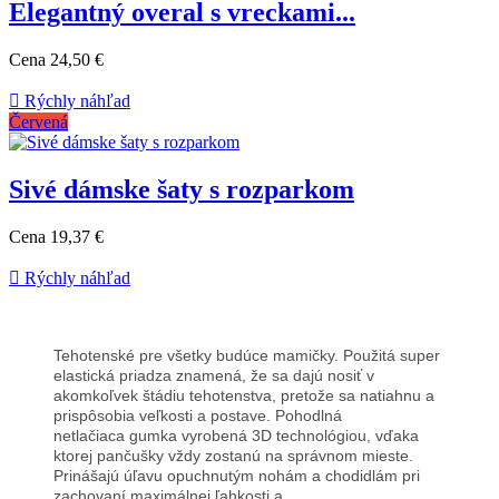
Elegantný overal s vreckami...
Cena
24,50 €

Rýchly náhľad
Červená
Sivé dámske šaty s rozparkom
Cena
19,37 €

Rýchly náhľad
Tehotenské pre všetky budúce mamičky.
Použitá super
elastická priadza znamená, že sa dajú nosiť v
akomkoľvek štádiu tehotenstva, pretože sa natiahnu a
prispôsobia veľkosti a postave.
Pohodlná
netlačiaca gumka vyrobená 3D technológiou, vďaka
ktorej pančušky vždy zostanú na správnom mieste.
Prinášajú
úľavu opuchnutým nohám a chodidlám pri
zachovaní maximálnej ľahkosti a