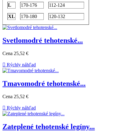
L
170-176
112-124
XL
170-180
120-132
Svetlomodré tehotenské...
Cena
25,52 €

Rýchly náhľad
Tmavomodré tehotenské...
Cena
25,52 €

Rýchly náhľad
Zateplené tehotenské legíny...