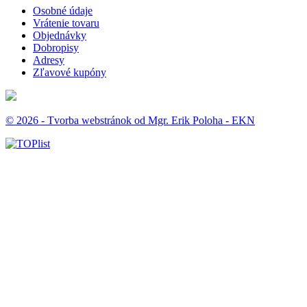
Osobné údaje
Vrátenie tovaru
Objednávky
Dobropisy
Adresy
Zľavové kupóny
© 2026 - Tvorba webstránok od Mgr. Erik Poloha - EKN