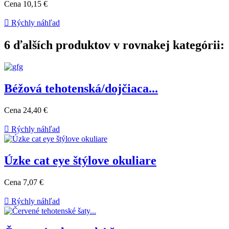
Cena
10,15 €

Rýchly náhľad
6 ďalších produktov v rovnakej kategórii:
Béžová tehotenská/dojčiaca...
Cena
24,40 €

Rýchly náhľad
Úzke cat eye štýlove okuliare
Cena
7,07 €

Rýchly náhľad