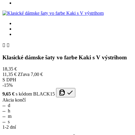


Klasické dámske šaty vo farbe Kaki s V výstrihom
18,35 €
11,35 €
Zľava 7,00 €
S DPH
-15%
9,65 €
s kódom
BLACK15
Akcia končí
--
d
--
h
--
m
--
s
1-2 dní