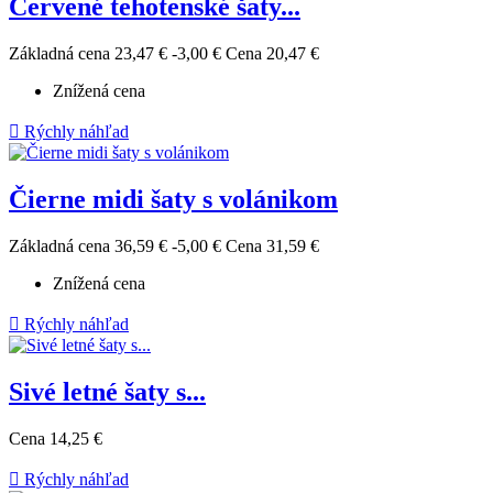
Červené tehotenské šaty...
Základná cena
23,47 €
-3,00 €
Cena
20,47 €
Znížená cena

Rýchly náhľad
Čierne midi šaty s volánikom
Základná cena
36,59 €
-5,00 €
Cena
31,59 €
Znížená cena

Rýchly náhľad
Sivé letné šaty s...
Cena
14,25 €

Rýchly náhľad