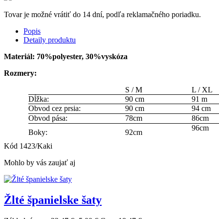
Tovar je možné vrátiť do 14 dní, podľa reklamačného poriadku.
Popis
Detaily produktu
Materiál: 70%polyester, 30%vyskóza
Rozmery:
S / M
L / XL
Dĺžka:
90
cm
91
m
Obvod cez prsia:
90
cm
94
cm
Obvod pása:
78cm
86cm
96cm
Boky:
92cm
Kód
1423/Kaki
Mohlo by vás zaujať aj
Žlté španielske šaty