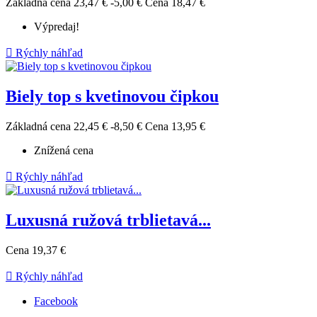
Základná cena
23,47 €
-5,00 €
Cena
18,47 €
Výpredaj!

Rýchly náhľad
Biely top s kvetinovou čipkou
Základná cena
22,45 €
-8,50 €
Cena
13,95 €
Znížená cena

Rýchly náhľad
Luxusná ružová trblietavá...
Cena
19,37 €

Rýchly náhľad
Facebook