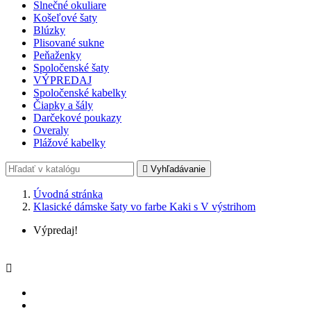
Slnečné okuliare
Košeľové šaty
Blúzky
Plisované sukne
Peňaženky
Spoločenské šaty
VÝPREDAJ
Spoločenské kabelky
Čiapky a šály
Darčekové poukazy
Overaly
Plážové kabelky

Vyhľadávanie
Úvodná stránka
Klasické dámske šaty vo farbe Kaki s V výstrihom
Výpredaj!
