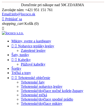
Doručenie pri nákupe nad 50€ ZDARMA
Zavolajte nám:
+421 951 151 761
Email:info@lococo.sk

Prihlásiť sa
shopping_cart
Košík
(0)

Mikiny, svetre a kardigany


Nohavice,tepláky,legíny
Zateplené legíny
Šaty, tuniky


Kabelky
Plážové kabelky
Šortky
Tričká a topy


Tehotenské oblečenie
Tehotenské šaty
Tehotenské nohavice,legíny
Tehotenské/dojčiace nočné košele,župany
Tehotenské tričká
Tehotenské/dojčiace spodné prádlo
Tehotenské/dojčiace mikiny