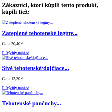
Zákazníci, ktorí kúpili tento produkt,
kúpili tiež:
Zateplené tehotenské legíny...
Cena
20,40 €

Rýchly náhľad
Sivé tehotenské/dojčiace...
Cena
12,20 €

Rýchly náhľad
Tehotenské pančuchy...