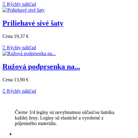

Rýchly náhľad
Priliehavé sivé šaty
Cena
19,37 €

Rýchly náhľad
Ružová podprsenka na...
Cena
13,90 €

Rýchly náhľad
Čierne 3/4 legíny sú nevyhnutnou súčasťou šatníka
každej ženy. Legíny sú elastické a vyrobené z
príjemného materiálu.