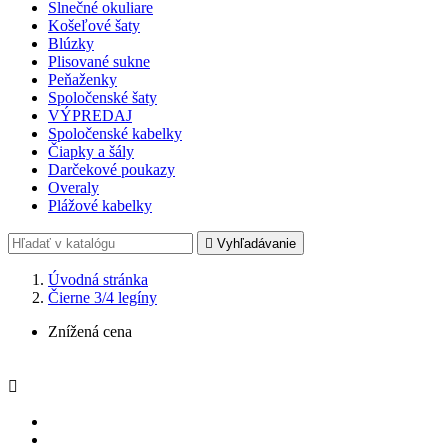
Slnečné okuliare
Košeľové šaty
Blúzky
Plisované sukne
Peňaženky
Spoločenské šaty
VÝPREDAJ
Spoločenské kabelky
Čiapky a šály
Darčekové poukazy
Overaly
Plážové kabelky

Vyhľadávanie
Úvodná stránka
Čierne 3/4 legíny
Znížená cena
