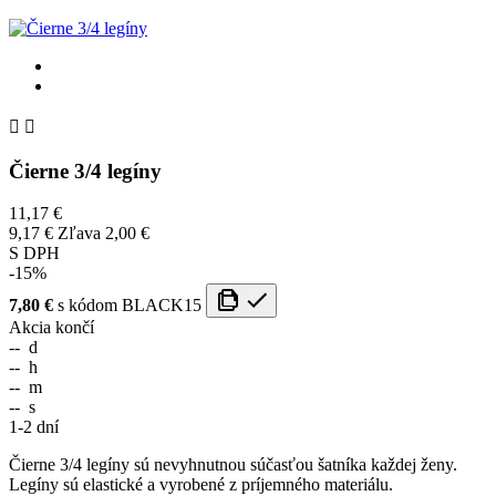


Čierne 3/4 legíny
11,17 €
9,17 €
Zľava 2,00 €
S DPH
-15%
7,80 €
s kódom
BLACK15
Akcia končí
--
d
--
h
--
m
--
s
1-2 dní
Čierne 3/4 legíny sú nevyhnutnou súčasťou šatníka každej ženy.
Legíny sú elastické a vyrobené z príjemného materiálu.