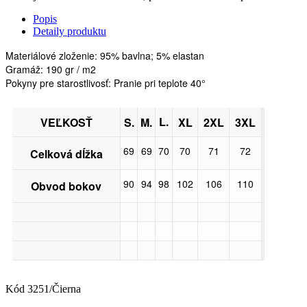
Popis
Detaily produktu
Materiálové zloženie: 95% bavlna;
5% elastan
Gramáž: 190 gr / m2
Pokyny pre starostlivosť: Pranie pri teplote 40°
L.
VEĽKOSŤ
S.
M.
XL
2XL
3XL
69
69
70
70
71
72
Celková dĺžka
90
94
98
102
106
110
Obvod bokov
Kód
3251/Čierna