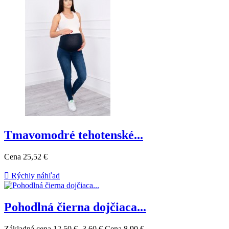
Tmavomodré tehotenské...
Cena
25,52 €

Rýchly náhľad
Pohodlná čierna dojčiaca...
Základná cena
12,50 €
-3,60 €
Cena
8,90 €