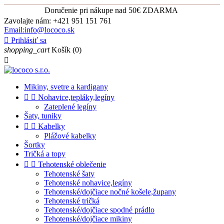
Doručenie pri nákupe nad 50€ ZDARMA
Zavolajte nám:
+421 951 151 761
Email:info@lococo.sk

Prihlásiť sa
shopping_cart
Košík
(0)

Mikiny, svetre a kardigany


Nohavice,tepláky,legíny
Zateplené legíny
Šaty, tuniky


Kabelky
Plážové kabelky
Šortky
Tričká a topy


Tehotenské oblečenie
Tehotenské šaty
Tehotenské nohavice,legíny
Tehotenské/dojčiace nočné košele,župany
Tehotenské tričká
Tehotenské/dojčiace spodné prádlo
Tehotenské/dojčiace mikiny