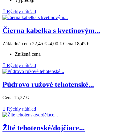
Výpredaj!

Rýchly náhľad
Čierna kabelka s kvetinovým...
Základná cena
22,45 €
-4,00 €
Cena
18,45 €
Znížená cena

Rýchly náhľad
Púdrovo ružové tehotenské...
Cena
15,27 €

Rýchly náhľad
Žlté tehotenské/dojčiace...