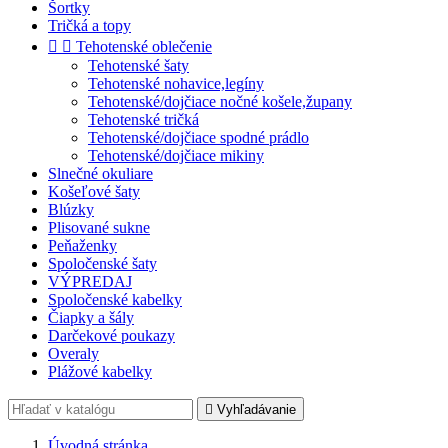
Šortky
Tričká a topy


Tehotenské oblečenie
Tehotenské šaty
Tehotenské nohavice,legíny
Tehotenské/dojčiace nočné košele,župany
Tehotenské tričká
Tehotenské/dojčiace spodné prádlo
Tehotenské/dojčiace mikiny
Slnečné okuliare
Košeľové šaty
Blúzky
Plisované sukne
Peňaženky
Spoločenské šaty
VÝPREDAJ
Spoločenské kabelky
Čiapky a šály
Darčekové poukazy
Overaly
Plážové kabelky

Vyhľadávanie
Úvodná stránka