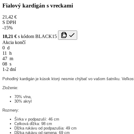
Fialový kardigán s vreckami
21,42 €
S DPH
-15%
18,21 €
s kódom
BLACK15
Akcia končí
0
d
11
h
47
m
07
s
1-2 dní
Pohodlný kardigán je kúsok ktorý nesmie chýbať vo vašom šatníku. Veľkosť
Zloženie:
70% vlna,
30% akryl
Rozmery:
Šírka v podpazuší: 46 cm
Celková dĺžka: 98 cm
Dĺžka rukávu od podpazušia: 49 cm
Dĺžka rukávu od ramena: 69 cm