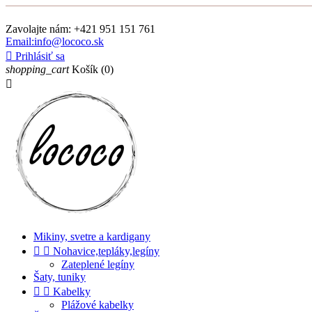
Zavolajte nám:
+421 951 151 761
Email:info@lococo.sk

Prihlásiť sa
shopping_cart
Košík
(0)

Mikiny, svetre a kardigany


Nohavice,tepláky,legíny
Zateplené legíny
Šaty, tuniky


Kabelky
Plážové kabelky