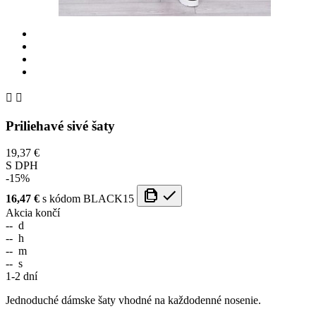


Priliehavé sivé šaty
19,37 €
S DPH
-15%
16,47 €
s kódom
BLACK15
Akcia končí
--
d
--
h
--
m
--
s
1-2 dní
Jednoduché dámske šaty vhodné na každodenné nosenie.