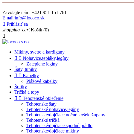
Zavolajte nám:
+421 951 151 761
Email:info@lococo.sk

Prihlásiť sa
shopping_cart
Košík
(0)

Mikiny, svetre a kardigany


Nohavice,tepláky,legíny
Zateplené legíny
Šaty, tuniky


Kabelky
Plážové kabelky
Šortky
Tričká a topy


Tehotenské oblečenie
Tehotenské šaty
Tehotenské nohavice,legíny
Tehotenské/dojčiace nočné košele,župany
Tehotenské tričká
Tehotenské/dojčiace spodné prádlo
Tehotenské/dojčiace mikiny