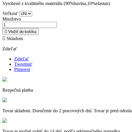
Vyrobené z kvalitného materiálu (90%bavlna,10%elastan)
Veľkosť
Množstvo

Vložiť do košíka

Skladom
Zdieľať
Zdieľať
Tweetnuť
Pinterest
Bezpečná platba
Tovar skladom. Doručenie do 2 pracovných dní. Tovar je pred odosla
Tovar je možné vrátiť do 14 dní, podľa reklamačného poriadku.