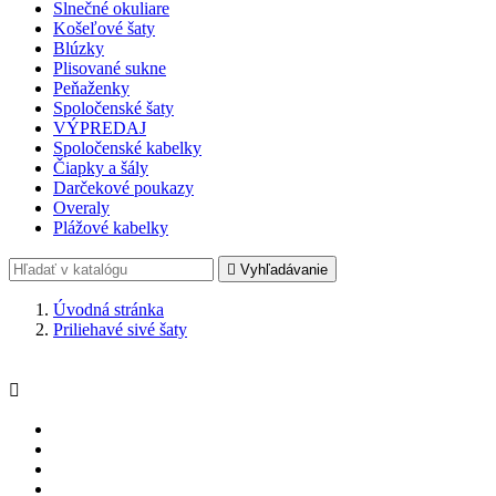
Slnečné okuliare
Košeľové šaty
Blúzky
Plisované sukne
Peňaženky
Spoločenské šaty
VÝPREDAJ
Spoločenské kabelky
Čiapky a šály
Darčekové poukazy
Overaly
Plážové kabelky

Vyhľadávanie
Úvodná stránka
Priliehavé sivé šaty
