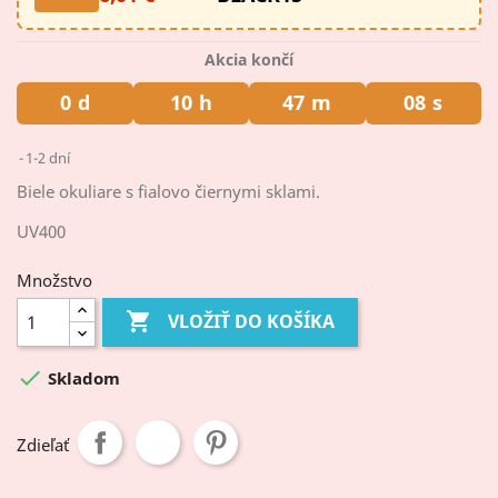
Akcia končí
0
d
10
h
47
m
08
s
1-2 dní
Biele okuliare s fialovo čiernymi sklami.
UV400
Množstvo

VLOŽIŤ DO KOŠÍKA

Skladom
Zdieľať