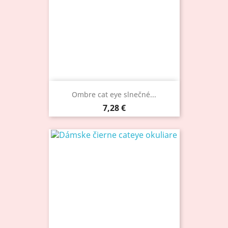
Ombre cat eye slnečné...
Cena
7,28 €