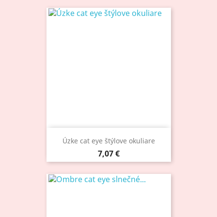
Úzke cat eye štýlove okuliare
Cena
7,07 €