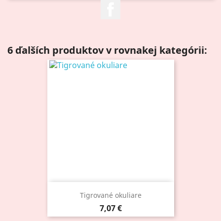
Facebook
6 ďalších produktov v rovnakej kategórii:
Tigrované okuliare
Cena
7,07 €