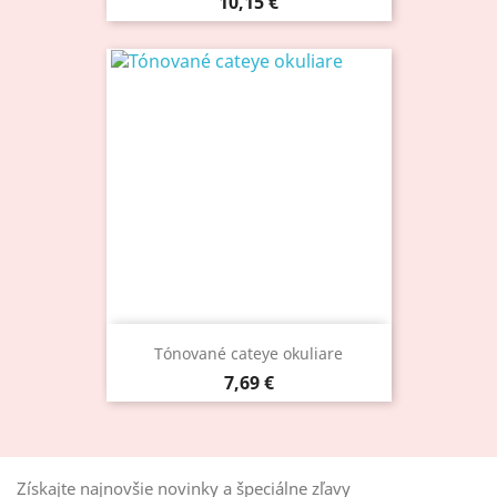
Cena
10,15 €
Tónované cateye okuliare
Cena
7,69 €
Získajte najnovšie novinky a špeciálne zľavy