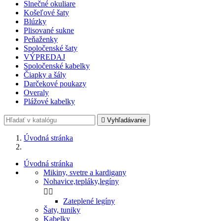
Slnečné okuliare
Košeľové šaty
Blúzky
Plisované sukne
Peňaženky
Spoločenské šaty
VÝPREDAJ
Spoločenské kabelky
Čiapky a šály
Darčekové poukazy
Overaly
Plážové kabelky

Vyhľadávanie
Úvodná stránka
Úvodná stránka
Mikiny, svetre a kardigany
Nohavice,tepláky,legíny


Zateplené legíny
Šaty, tuniky
Kabelky