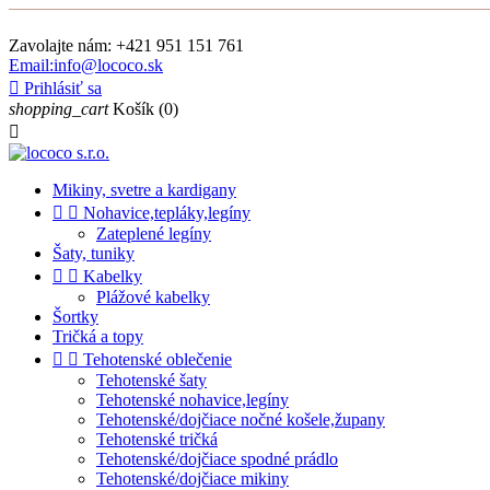
Zavolajte nám:
+421 951 151 761
Email:info@lococo.sk

Prihlásiť sa
shopping_cart
Košík
(0)

Mikiny, svetre a kardigany


Nohavice,tepláky,legíny
Zateplené legíny
Šaty, tuniky


Kabelky
Plážové kabelky
Šortky
Tričká a topy


Tehotenské oblečenie
Tehotenské šaty
Tehotenské nohavice,legíny
Tehotenské/dojčiace nočné košele,župany
Tehotenské tričká
Tehotenské/dojčiace spodné prádlo
Tehotenské/dojčiace mikiny