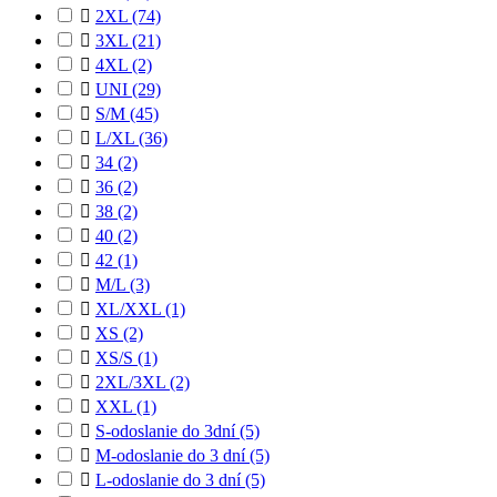

2XL
(74)

3XL
(21)

4XL
(2)

UNI
(29)

S/M
(45)

L/XL
(36)

34
(2)

36
(2)

38
(2)

40
(2)

42
(1)

M/L
(3)

XL/XXL
(1)

XS
(2)

XS/S
(1)

2XL/3XL
(2)

XXL
(1)

S-odoslanie do 3dní
(5)

M-odoslanie do 3 dní
(5)

L-odoslanie do 3 dní
(5)