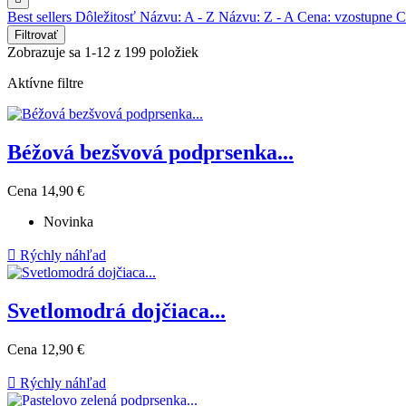
Best sellers
Dôležitosť
Názvu: A - Z
Názvu: Z - A
Cena: vzostupne
C
Filtrovať
Zobrazuje sa 1-12 z 199 položiek
Aktívne filtre
Béžová bezšvová podprsenka...
Cena
14,90 €
Novinka

Rýchly náhľad
Svetlomodrá dojčiaca...
Cena
12,90 €

Rýchly náhľad