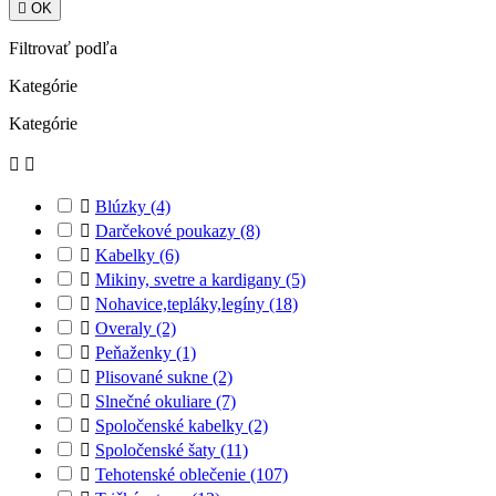

OK
Filtrovať podľa
Kategórie
Kategórie



Blúzky
(4)

Darčekové poukazy
(8)

Kabelky
(6)

Mikiny, svetre a kardigany
(5)

Nohavice,tepláky,legíny
(18)

Overaly
(2)

Peňaženky
(1)

Plisované sukne
(2)

Slnečné okuliare
(7)

Spoločenské kabelky
(2)

Spoločenské šaty
(11)

Tehotenské oblečenie
(107)