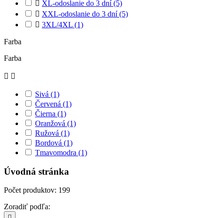

XL-odoslanie do 3 dní
(5)

XXL-odoslanie do 3 dní
(5)

3XL/4XL
(1)
Farba
Farba


Sivá
(1)
Červená
(1)
Čierna
(1)
Oranžová
(1)
Ružová
(1)
Bordová
(1)
Tmavomodra
(1)
Úvodná stránka
Počet produktov: 199
Zoradiť podľa:
