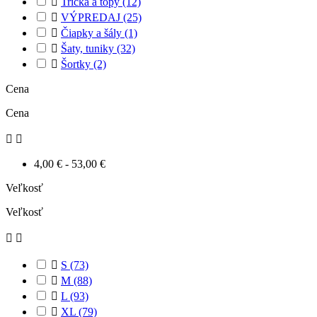

Tričká a topy
(12)

VÝPREDAJ
(25)

Čiapky a šály
(1)

Šaty, tuniky
(32)

Šortky
(2)
Cena
Cena


4,00 € - 53,00 €
Veľkosť
Veľkosť



S
(73)

M
(88)

L
(93)

XL
(79)