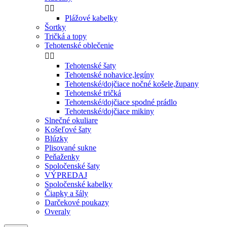


Plážové kabelky
Šortky
Tričká a topy
Tehotenské oblečenie


Tehotenské šaty
Tehotenské nohavice,legíny
Tehotenské/dojčiace nočné košele,župany
Tehotenské tričká
Tehotenské/dojčiace spodné prádlo
Tehotenské/dojčiace mikiny
Slnečné okuliare
Košeľové šaty
Blúzky
Plisované sukne
Peňaženky
Spoločenské šaty
VÝPREDAJ
Spoločenské kabelky
Čiapky a šály
Darčekové poukazy
Overaly